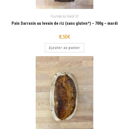
Fournée du mardi S3
Pain Sarrasin au levain de riz (sans gluten*) – 700g – mardi
8,50
€
Ajouter au panier