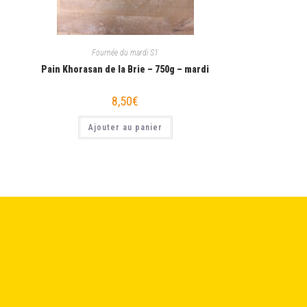
Fournée du mardi S1
Pain Khorasan de la Brie – 750g – mardi
8,50
€
Ajouter au panier