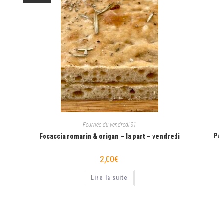
Fournée du vendredi S1
Pa
Focaccia romarin & origan – la part – vendredi
2,00
€
Lire la suite